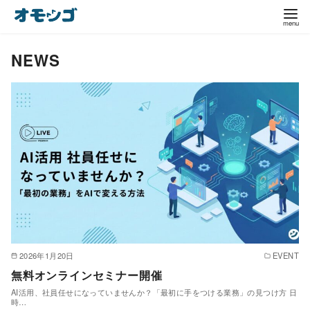
コ
ン
テ
NEWS
ン
ツ
へ
移
動
2026年1月20日
EVENT
無料オンラインセミナー開催
AI活用、社員任せになっていませんか？「最初に手をつける業務」の見つけ方 日
時…