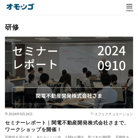
コ
ン
テ
研修
ン
ツ
へ
移
動
2024年9月24日
エフェクチュエーション
セミナーレポート｜関電不動産開発株式会社さまで、
ワークショップを開催！
可能性を切り拓く、あたらしい一歩。５Mixが贈る、気づきの3時間。 可能性を